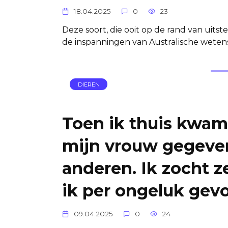
18.04.2025
0
23
Deze soort, die ooit op de rand van uitst
de inspanningen van Australische weten
DIEREN
Toen ik thuis kwam
mijn vrouw gegeve
anderen. Ik zocht z
ik per ongeluk gev
09.04.2025
0
24