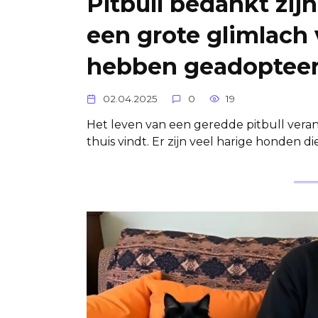
Pitbull bedankt zij
een grote glimlach 
hebben geadopteer
02.04.2025
0
19
Het leven van een geredde pitbull vera
thuis vindt. Er zijn veel harige honden 