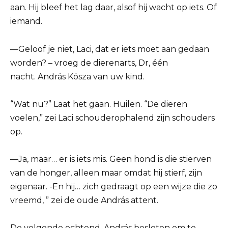
aan. Hij bleef het lag daar, alsof hij wacht op iets. Of
iemand.
—Geloof je niet, Laci, dat er iets moet aan gedaan
worden? – vroeg de dierenarts, Dr, één
nacht. András Kósza van uw kind.
“Wat nu?” Laat het gaan. Huilen. “De dieren
voelen,” zei Laci schouderophalend zijn schouders
op.
—Ja, maar… er is iets mis. Geen hond is die stierven
van de honger, alleen maar omdat hij stierf, zijn
eigenaar. -En hij… zich gedraagt op een wijze die zo
vreemd, ” zei de oude András attent.
De volgende ochtend, András besloten om te