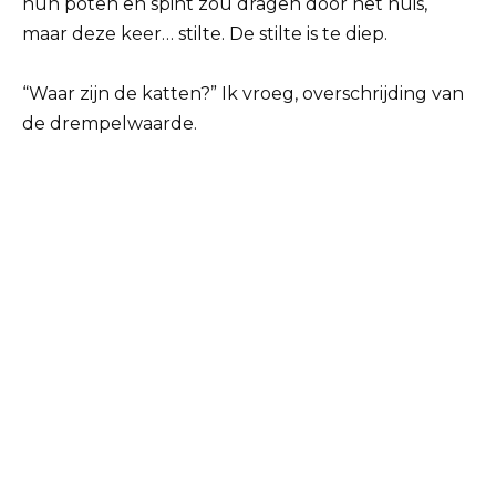
hun poten en spint zou dragen door het huis,
maar deze keer… stilte. De stilte is te diep.
“Waar zijn de katten?” Ik vroeg, overschrijding van
de drempelwaarde.