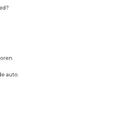
oed?
horen.
de auto.