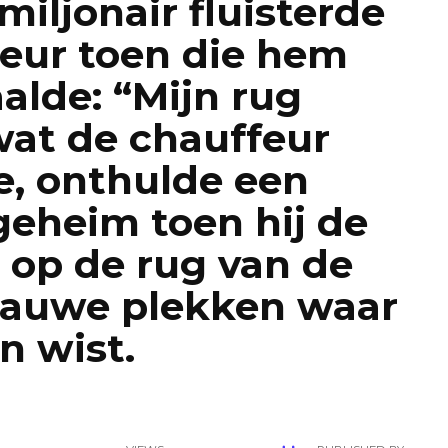
iljonair fluisterde
feur toen die hem
alde: “Mijn rug
wat de chauffeur
e, onthulde een
eheim toen hij de
 op de rug van de
lauwe plekken waar
n wist.