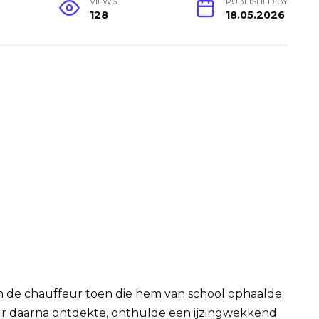
VIEWS
PUBLISHED BY
128
18.05.2026
en de chauffeur toen die hem van school ophaalde:
eur daarna ontdekte, onthulde een ijzingwekkend