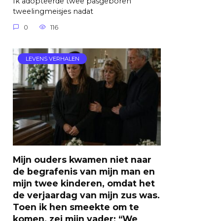
Ik adopteerde twee pasgeboren
tweelingmeisjes nadat
0
116
LEVENS VERHALEN
Mijn ouders kwamen niet naar
de begrafenis van mijn man en
mijn twee kinderen, omdat het
de verjaardag van mijn zus was.
Toen ik hen smeekte om te
komen, zei mijn vader: “We