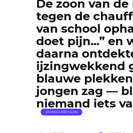
De zoon van de m
tegen de chauf
van school opha
doet pijn…” en 
daarna ontdekt
ijzingwekkend g
blauwe plekken
jongen zag — b
niemand iets va
LEVENS VERHALEN