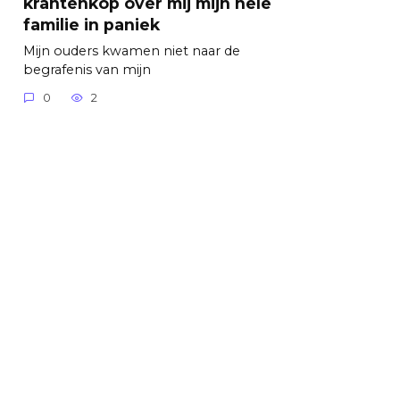
krantenkop over mij mijn hele
familie in paniek
Mijn ouders kwamen niet naar de
begrafenis van mijn
0
2