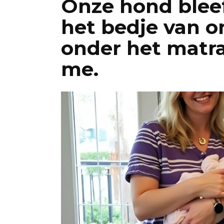
Onze hond bleef
het bedje van o
onder het matr
me.