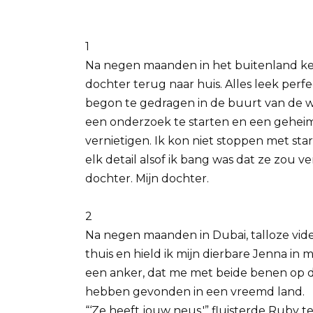
1
Na negen maanden in het buitenland ke
dochter terug naar huis. Alles leek per
begon te gedragen in de buurt van de w
een onderzoek te starten en een gehei
vernietigen. Ik kon niet stoppen met st
elk detail alsof ik bang was dat ze zou v
dochter. Mijn dochter.
2
Na negen maanden in Dubai, talloze vid
thuis en hield ik mijn dierbare Jenna in 
een anker, dat me met beide benen op 
hebben gevonden in een vreemd land.
“‘Ze heeft jouw neus,'” fluisterde Ruby t