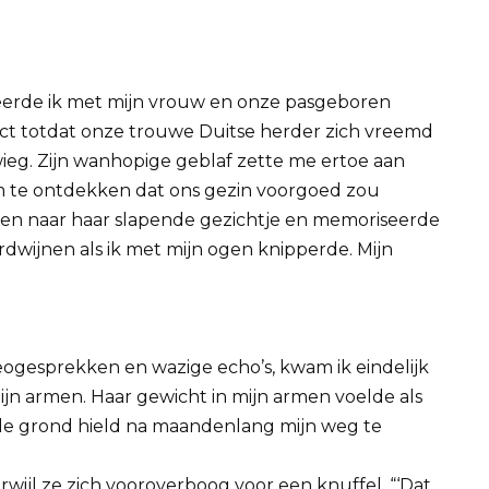
erde ik met mijn vrouw en onze pasgeboren
fect totdat onze trouwe Duitse herder zich vreemd
ieg. Zijn wanhopige geblaf zette me ertoe aan
m te ontdekken dat ons gezin voorgoed zou
aren naar haar slapende gezichtje en memoriseerde
erdwijnen als ik met mijn ogen knipperde. Mijn
eogesprekken en wazige echo’s, kwam ik eindelijk
mijn armen. Haar gewicht in mijn armen voelde als
de grond hield na maandenlang mijn weg te
erwijl ze zich vooroverboog voor een knuffel. “‘Dat