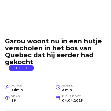
Garou woont nu in een hutje
verscholen in het bos van
Quebec dat hij eerder had
gekocht
CELEBRITIES
AUTHOR
READING
admin
2 min
VIEWS
PUBLISHED BY
26
04.04.2025