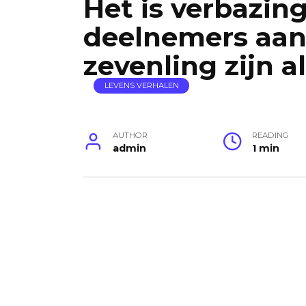
Het is verbazi
deelnemers aan
zevenling zijn a
LEVENS VERHALEN
AUTHOR
READING
admin
1 min