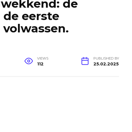
ngwekkend: de
 de eerste
l volwassen.
VIEWS
PUBLISHED BY
112
25.02.2025