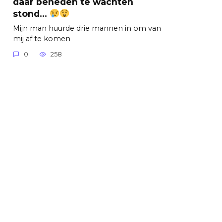
daar beneden te wachten
stond…
Mijn man huurde drie mannen in om van
mij af te komen
0
258