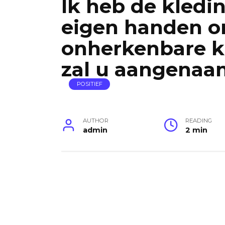
Ik heb de kledi
eigen handen o
onherkenbare ka
zal u aangenaam
POSITIEF
AUTHOR
READING
admin
2 min