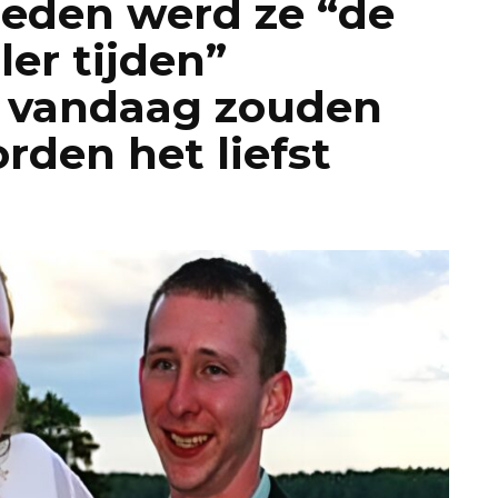
leden werd ze “de
ller tijden”
 vandaag zouden
den het liefst