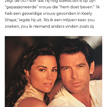
zegt de 007-ster dat hij nog steeds dol is op zijn
“gepassioneerde” vrouw die “hem doet beven.”
‘Ik
heb een geweldige vrouw gevonden in Keely
Shaye,’ legde hij uit.
‘Als ik een miljoen keer zou
zoeken, zou ik niemand anders vinden zoals zij.