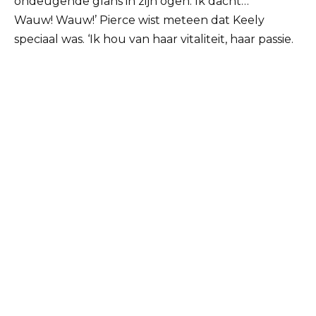
ondeugende glans in zijn ogen.
Ik dacht…
Wauw!
Wauw!’ Pierce wist meteen dat Keely
speciaal was.
‘Ik hou van haar vitaliteit, haar passie.